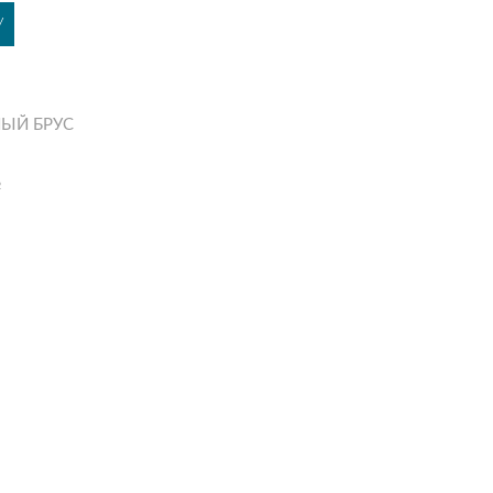
У
ЫЙ БРУС
2