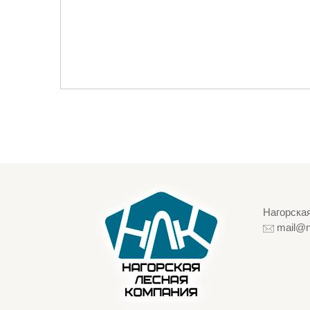
Нагорская
mail@n