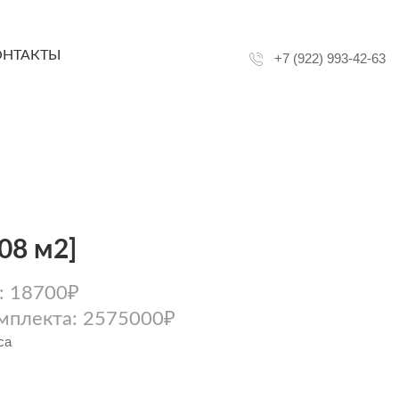
ОНТАКТЫ
+7 (922) 993-42-63
08 м2]
: 18700₽
мплекта: 2575000₽
са